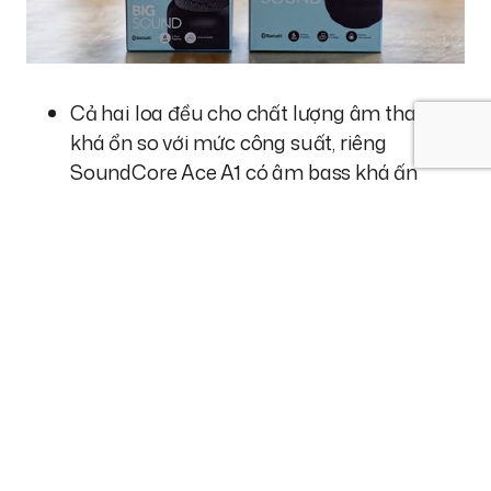
Cả hai loa đều cho chất lượng âm thanh
khá ổn so với mức công suất, riêng
SoundCore Ace A1 có âm bass khá ấn
tượng.
Thiết kế độc đáo, treo đeo thoải mái nhưng
lại thiếu khả năng chống sốc/chống nước
nên chắc chỉ dùng được trong nhà.
Cảm ơn Anker Việt Nam đã tài trợ sản phẩm để
Techs.Review thực hiện bài viết này.
? Mua ngay 2 loa với giá ưu đãi trên Shopee
tại: