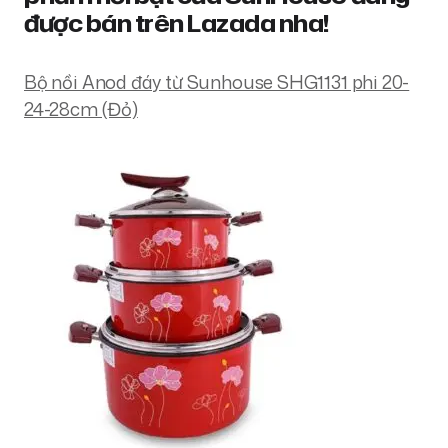
được bán trên Lazada nha!
Bộ nồi Anod đáy từ Sunhouse SHG1131 phi 20-
24-28cm (Đỏ)