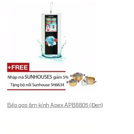
Bếp gas âm kính Apex APB8805 (Đen)