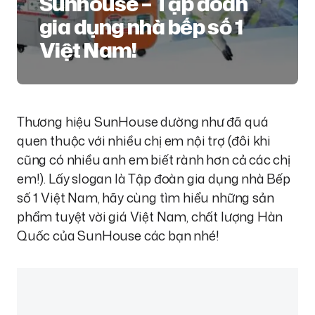
Sunhouse – Tập đoàn
gia dụng nhà bếp số 1
Việt Nam!
Thương hiệu SunHouse dường như đã quá
quen thuộc với nhiều chị em nội trợ (đôi khi
cũng có nhiều anh em biết rành hơn cả các chị
em!). Lấy slogan là Tập đoàn gia dụng nhà Bếp
số 1 Việt Nam, hãy cùng tìm hiểu những sản
phẩm tuyệt vời giá Việt Nam, chất lượng Hàn
Quốc của SunHouse các bạn nhé!