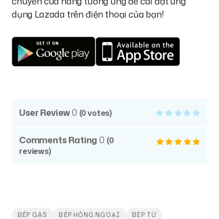
chuyển cửa hàng tương ứng để cài đặt ứng
dụng Lazada trên điện thoại của bạn!
User Review
0
(
0
votes)
Comments Rating
0
(
0
reviews)
BẾP GAS
BẾP HỒNG NGOẠI
BẾP TỪ