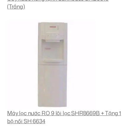
(Trắng)
Máy lọc nước R.O 9 lõi lọc SHR8669B + Tặng 1
bộ nồi SH 6634