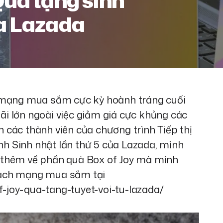
Quà tặng sinh
ủa Lazada
h mạng mua sắm cực kỳ hoành tráng cuối
i lớn ngoài việc giảm giá cực khủng các
các thành viên của chương trình Tiếp thị
ình Sinh nhật lần thứ 5 của Lazada, mình
 thêm về phần quà Box of Joy mà mình
Cách mạng mua sắm tại
of-joy-qua-tang-tuyet-voi-tu-lazada/