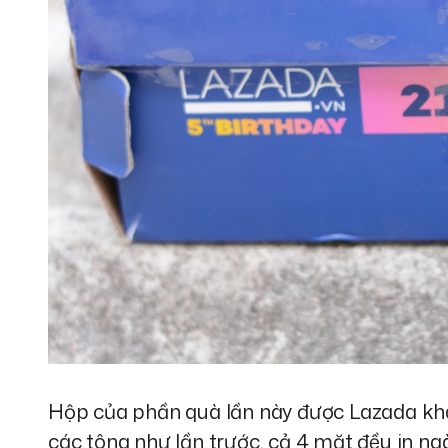
Hộp của phần quà lần này được Lazada khá
các tông như lần trước, cả 4 mặt đều in n