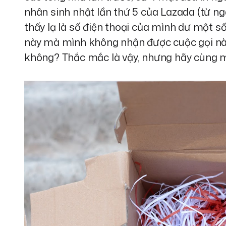
nhân sinh nhật lần thứ 5 của Lazada (từ ngà
thấy lạ là số điện thoại của mình dư một số
này mà mình không nhận được cuộc gọi nà
không? Thắc mắc là vậy, nhưng hãy cùng m