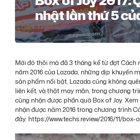
Box of Joy 2017: 
nhật lần thứ 5 c
Mới đó thôi mà đã 3 tháng kể từ đợt Các
năm 2016 của Lazada, những dịp khuyến mã
sản phẩm nổi bật, Lazada cũng không quên 
liên kết, và thật may mắn, trong chương tr
cũng nhận được phần quà Box of Joy. Xem
nhận được năm 2016 trong chương trình 
đây: https://www.techs.review/2016/11/box-