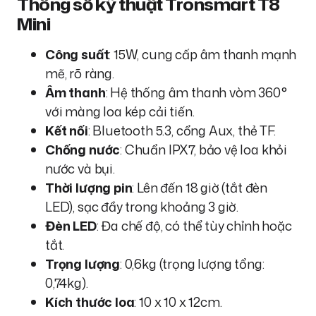
Thông số kỹ thuật Tronsmart T8
Mini
Công suất
: 15W, cung cấp âm thanh mạnh
mẽ, rõ ràng.
Âm thanh
: Hệ thống âm thanh vòm 360°
với màng loa kép cải tiến.
Kết nối
: Bluetooth 5.3, cổng Aux, thẻ TF.
Chống nước
: Chuẩn IPX7, bảo vệ loa khỏi
nước và bụi.
Thời lượng pin
: Lên đến 18 giờ (tắt đèn
LED), sạc đầy trong khoảng 3 giờ.
Đèn LED
: Đa chế độ, có thể tùy chỉnh hoặc
tắt.
Trọng lượng
: 0,6kg (trọng lượng tổng:
0,74kg).
Kích thước loa
: 10 x 10 x 12cm.