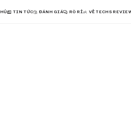
CHỦ
TIN TỨC
ĐÁNH GIÁ
RÒ RỈ
VỀ TECHS REVIE