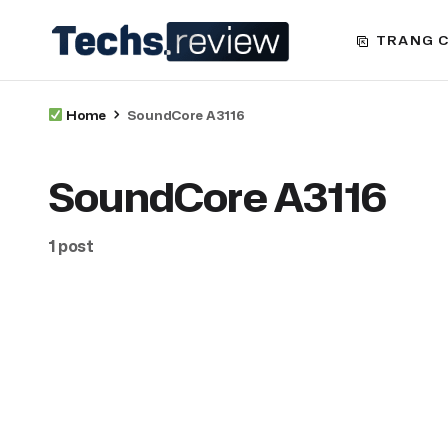
TRANG 
Home
SoundCore A3116
SoundCore A3116
1 post